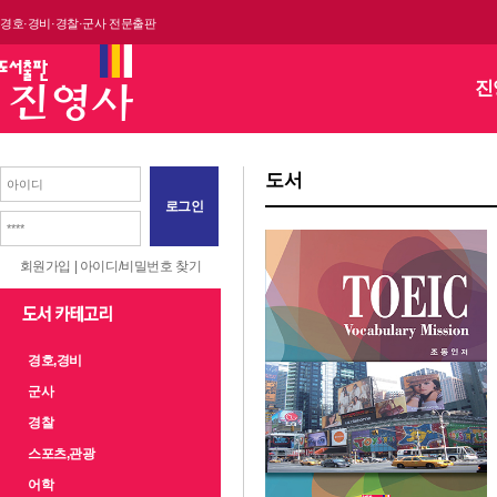
경호·경비·경찰·군사 전문출판
진
도서
로그인
회원가입
|
아이디/비밀번호 찾기
경호,경비
군사
경찰
스포츠,관광
어학