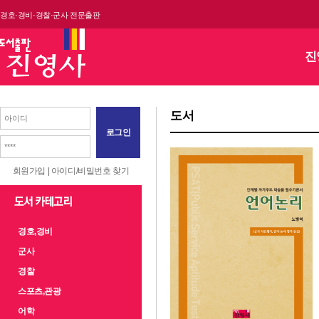
경호·경비·경찰·군사 전문출판
진
도서
로그인
회원가입
|
아이디/비밀번호 찾기
경호,경비
군사
경찰
스포츠,관광
어학