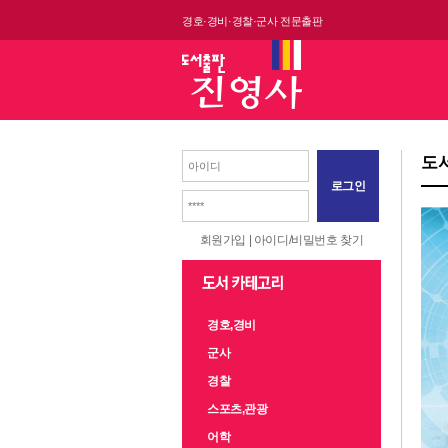
경호·경비·경찰·군사 전문출판
도
로그인
회원가입
|
아이디/비밀번호 찾기
경호,경비
군사
경찰
스포츠,관광
어학