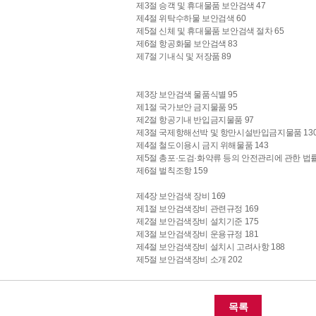
제3절 승객 및 휴대물품 보안검색 47
제4절 위탁수하물 보안검색 60
제5절 신체 및 휴대물품 보안검색 절차 65
제6절 항공화물 보안검색 83
제7절 기내식 및 저장품 89
제3장 보안검색 물품식별 95
제1절 국가보안 금지물품 95
제2절 항공기내 반입금지물품 97
제3절 국제항해선박 및 항만시설반입금지물품 13
제4절 철도이용시 금지 위해물품 143
제5절 총포·도검·화약류 등의 안전관리에 관한 법률 
제6절 벌칙조항 159
제4장 보안검색 장비 169
제1절 보안검색장비 관련규정 169
제2절 보안검색장비 설치기준 175
제3절 보안검색장비 운용규정 181
제4절 보안검색장비 설치시 고려사항 188
제5절 보안검색장비 소개 202
목록