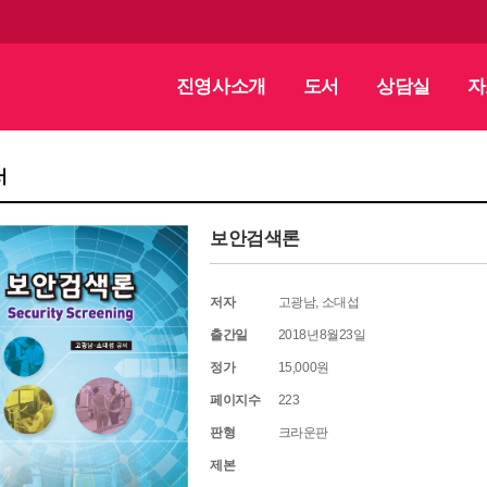
진영사소개
도서
상담실
자
서
보안검색론
저자
고광남, 소대섭
출간일
2018년8월23일
정가
15,000원
페이지수
223
판형
크라운판
제본