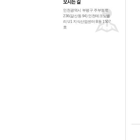
인천광역시 부평구 주부토로
236(갈산동 94) 인천테크노밸
리 U1 지식산업센터 B동 1507
호