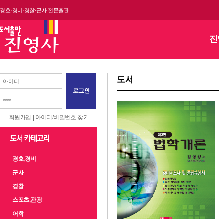
경호·경비·경찰·군사 전문출판
진
도서
로그인
회원가입
|
아이디/비밀번호 찾기
경호,경비
군사
경찰
스포츠,관광
어학